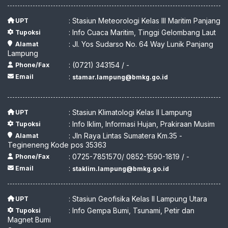
: Stasiun Meteorologi Kelas III Maritim Panjang
UPT
: Info Cuaca Maritim, Tinggi Gelombang Laut
Tupoksi
: Jl. Yos Sudarso No. 64 Way Lunik Panjang
Alamat
Lampung
: (0721) 343154 / -
Phone/Fax
:
Email
stamar.lampung@bmkg.go.id
: Stasiun Klimatologi Kelas II Lampung
UPT
: Info Iklim, Informasi Hujan, Prakiraan Musim
Tupoksi
: Jln Raya Lintas Sumatera Km.35 -
Alamat
Tegineneng Kode pos 35363
: 0725-7851570/ 0852-1590-1819 / -
Phone/Fax
:
Email
staklim.lampung@bmkg.go.id
: Stasiun Geofisika Kelas II Lampung Utara
UPT
: Info Gempa Bumi, Tsunami, Petir dan
Tupoksi
Magnet Bumi