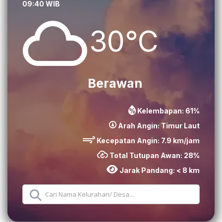
09:40 WIB
30°C
Berawan
Kelembapan:
61
%
Arah Angin:
Timur Laut
Kecepatan Angin:
7.9
km/jam
Total Tutupan Awan:
28
%
Jarak Pandang:
< 8 km