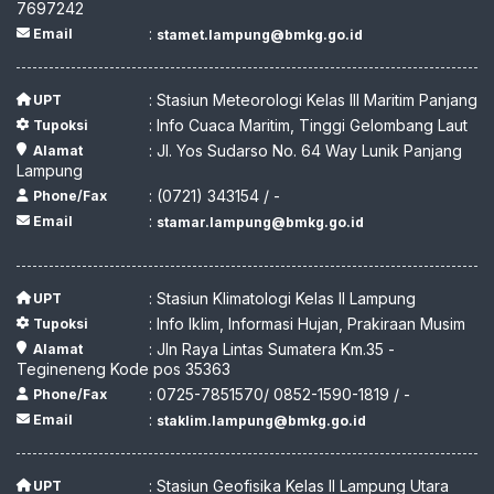
7697242
:
Email
stamet.lampung@bmkg.go.id
: Stasiun Meteorologi Kelas III Maritim Panjang
UPT
: Info Cuaca Maritim, Tinggi Gelombang Laut
Tupoksi
: Jl. Yos Sudarso No. 64 Way Lunik Panjang
Alamat
Lampung
: (0721) 343154 / -
Phone/Fax
:
Email
stamar.lampung@bmkg.go.id
: Stasiun Klimatologi Kelas II Lampung
UPT
: Info Iklim, Informasi Hujan, Prakiraan Musim
Tupoksi
: Jln Raya Lintas Sumatera Km.35 -
Alamat
Tegineneng Kode pos 35363
: 0725-7851570/ 0852-1590-1819 / -
Phone/Fax
:
Email
staklim.lampung@bmkg.go.id
: Stasiun Geofisika Kelas II Lampung Utara
UPT