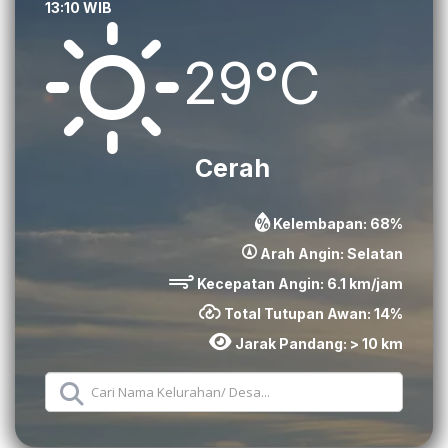
13:10 WIB
29°C
Cerah
Kelembapan:
68
%
Arah Angin:
Selatan
Kecepatan Angin:
6.1
km/jam
Total Tutupan Awan:
14
%
Jarak Pandang:
> 10 km