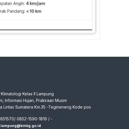
patan Angin:
4 km/jam
rak Pandang:
< 10 km
n Klimatologi Kelas II Lampung
klim, Informasi Hujan, Prakiraan Musim
aya Lintas Sumatera Km.35 -Tegineneng Kode pos
7851570/ 0852-1590-1819 / -
m.lampung@bmkg.go.id