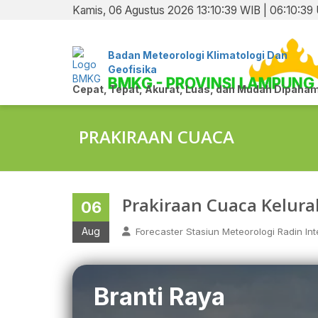
Kamis, 06 Agustus 2026 13:10:39 WIB | 06:10:39
Badan Meteorologi Klimatologi Dan
Geofisika
BMKG - PROVINSI LAMPUNG
Cepat, Tepat, Akurat, Luas, dan Mudah Dipaham
PRAKIRAAN CUACA
Prakiraan Cuaca Kelur
06
Aug
Forecaster Stasiun Meteorologi Radin Inte
Branti Raya