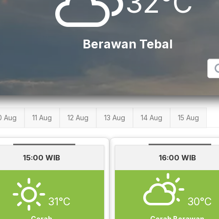
32°C
Berawan Tebal
0 Aug
11 Aug
12 Aug
13 Aug
14 Aug
15 Aug
15:00 WIB
16:00 WIB
31°C
30°C
Cerah
Cerah Berawan