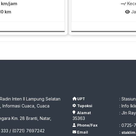
3 km/jam
Kece
10 km
Ja
 Radin Inten II Lampung Selatan
: Stasiu
UPT
 Informasi Cuaca, Cuaca
: Info I
Tupoksi
: Jln R
Alamat
egara Km. 28 Branti, Natar,
35363
: 0725-
Phone/Fax
 333 / (0721) 7697242
:
Email
stakli