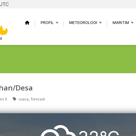
 UTC
PROFIL
METEOROLOGI
MARITIM
...
...
..
i
ahan/Desa
n II
,
cuaca
forecast