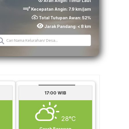
Arah Angin:
Timur Laut
Kecepatan Angin:
7.9
km/jam
Total Tutupan Awan:
52
%
Jarak Pandang:
< 8 km
17:00 WIB
28°C
Cerah Berawan