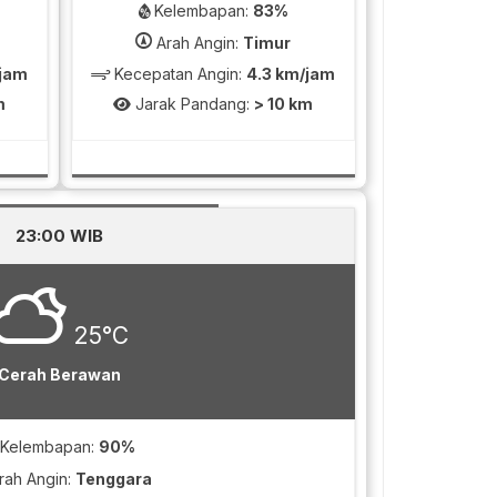
Kelembapan:
83%
Arah Angin:
Timur
/jam
Kecepatan Angin:
4.3 km/jam
m
Jarak Pandang:
> 10 km
23:00 WIB
25°C
Cerah Berawan
Kelembapan:
90%
rah Angin:
Tenggara