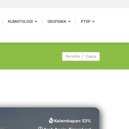
KLIMATOLOGI
GEOFISIKA
PTSP
.
...
...
...
Beranda
/
Cuaca
Kelembapan:
53
%