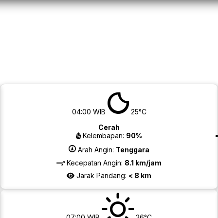
04:00 WIB
25°C
Cerah
Kelembapan:
90%
Arah Angin:
Tenggara
Kecepatan Angin:
8.1 km/jam
Jarak Pandang:
< 8 km
07:00 WIB
26°C