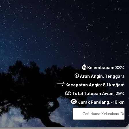
Kelembapan:
88
%
Arah Angin:
Tenggara
Kecepatan Angin:
8.1
km/jam
Total Tutupan Awan:
29
%
Jarak Pandang:
< 8 km