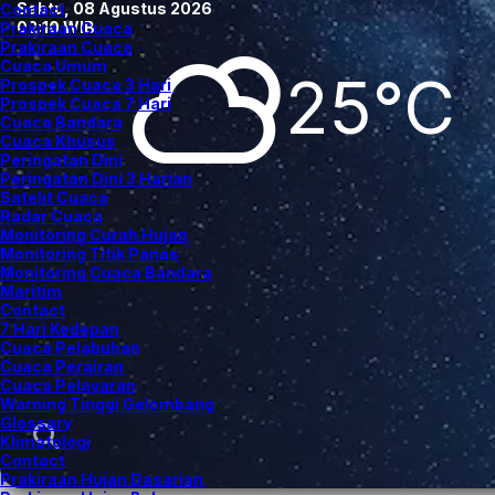
Sabtu, 08 Agustus 2026
Contact
02:10 WIB
Prakiraan Cuaca
Prakiraan Cuaca
Cuaca Umum
25°C
Prospek Cuaca 3 Hari
Prospek Cuaca 7 Hari
Cuaca Bandara
Cuaca Khusus
Peringatan Dini
Peringatan Dini 3 Harian
Satelit Cuaca
Radar Cuaca
Monitoring Curah Hujan
Monitoring Titik Panas
Monitoring Cuaca Bandara
Maritim
Contact
7 Hari Kedepan
Cuaca Pelabuhan
Cuaca Perairan
Cuaca Pelayaran
Warning Tinggi Gelombang
Glossary
Klimatologi
Contact
Prakiraan Hujan Dasarian