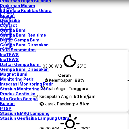
Prakiraan Hujan Bulanan
Prakiraan Musim
08 Aug
Informasi Kualitas Udara
09 Aug
Buletin
10 Aug
Geofisika
11 Aug
Contact
12 Aug
Gempa Bumi
13 Aug
Gempa Bumi Realtime
14 Aug
Daftar Gempa Bumi
15 Aug
Gempa Bumi Dirasakan
16 Aug
Peta Seismisitas
InaTEWS
InaTEWS
Daftar Gempa Bumi
03:00 WIB
25°C
Gempa Bumi Dirasakan
Magnet Bumi
Cerah
Monitoring Petir
Kelembapan:
88%
Integrasi Monitoring Petir
Arah Angin:
Tenggara
Stasiun Monitoring Petir
Produk Geofisika
Kecepatan Angin:
8.1 km/jam
Info Grafis Gempa
Buletin
Jarak Pandang:
< 8 km
PTSP
Stasiun BMKG Lampung
Stasiun Geofisika Lampung Utara
06:00 WIB
25°C