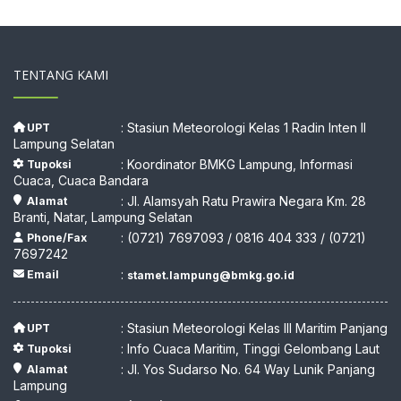
TENTANG KAMI
: Stasiun Meteorologi Kelas 1 Radin Inten II
UPT
Lampung Selatan
: Koordinator BMKG Lampung, Informasi
Tupoksi
Cuaca, Cuaca Bandara
: Jl. Alamsyah Ratu Prawira Negara Km. 28
Alamat
Branti, Natar, Lampung Selatan
: (0721) 7697093 / 0816 404 333 / (0721)
Phone/Fax
7697242
:
Email
stamet.lampung@bmkg.go.id
: Stasiun Meteorologi Kelas III Maritim Panjang
UPT
: Info Cuaca Maritim, Tinggi Gelombang Laut
Tupoksi
: Jl. Yos Sudarso No. 64 Way Lunik Panjang
Alamat
Lampung