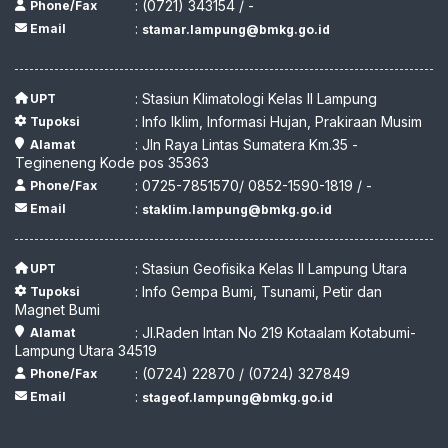
: (0721) 343154 / -
Phone/Fax
:
Email
stamar.lampung@bmkg.go.id
: Stasiun Klimatologi Kelas II Lampung
UPT
: Info Iklim, Informasi Hujan, Prakiraan Musim
Tupoksi
: Jln Raya Lintas Sumatera Km.35 -
Alamat
Tegineneng Kode pos 35363
: 0725-7851570/ 0852-1590-1819 / -
Phone/Fax
:
Email
staklim.lampung@bmkg.go.id
: Stasiun Geofisika Kelas II Lampung Utara
UPT
: Info Gempa Bumi, Tsunami, Petir dan
Tupoksi
Magnet Bumi
: Jl.Raden Intan No 219 Kotaalam Kotabumi-
Alamat
Lampung Utara 34519
: (0724) 22870 / (0724) 327849
Phone/Fax
:
Email
stageof.lampung@bmkg.go.id