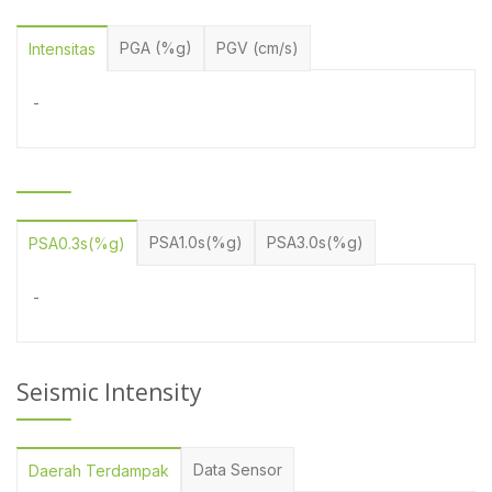
PGA (%g)
PGV (cm/s)
Intensitas
-
PSA1.0s(%g)
PSA3.0s(%g)
PSA0.3s(%g)
-
Seismic Intensity
Data Sensor
Daerah Terdampak