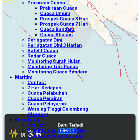
Prakiraan Cuaca
Prakiraan Cuaca
Cuaca Umum
Prospek Cuaca 3 Hari
Prospek Cuaca 7 Hari
Cuaca Bandara
Cuaca Khusus
Peringatan Dini
Peringatan Dini 3 Harian
Satelit Cuaca
Radar Cuaca
Monitoring Curah Hujan
Monitoring Titik Panas
Monitoring Cuaca Bandara
Maritim
Contact
7 Hari Kedepan
Cuaca Pelabuhan
Cuaca Perairan
Cuaca Pelayaran
Warning Tinggi Gelombang
Glossary
Klimatologi
Contact
Prakiraan Hujan Dasarian
Prakiraan Hujan Bulanan