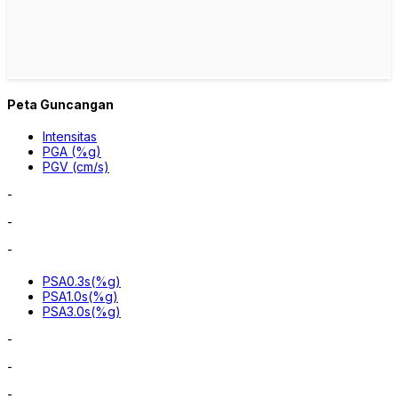
Peta Guncangan
Intensitas
PGA (%g)
PGV (cm/s)
-
-
-
PSA0.3s(%g)
PSA1.0s(%g)
PSA3.0s(%g)
-
-
-