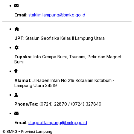
Email
:
staklim.lampung@bmkg.go.id
UPT
: Stasiun Geofisika Kelas II Lampung Utara
Tupoksi
: Info Gempa Bumi, Tsunami, Petir dan Magnet
Bumi
Alamat
: Jl.Raden Intan No 219 Kotaalam Kotabumi-
Lampung Utara 34519
Phone/Fax
: (0724) 22870 / (0724) 327849
Email
:
stageof.lampung@bmkg.go.id
© BMKG - Provinsi Lampung