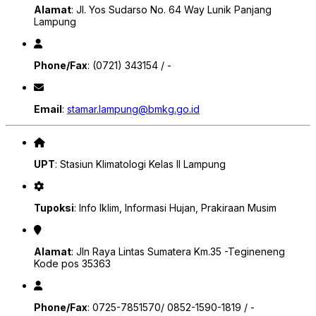
Alamat
: Jl. Yos Sudarso No. 64 Way Lunik Panjang
Lampung
Phone/Fax
: (0721) 343154 / -
Email
:
stamar.lampung@bmkg.go.id
UPT
: Stasiun Klimatologi Kelas II Lampung
Tupoksi
: Info Iklim, Informasi Hujan, Prakiraan Musim
Alamat
: Jln Raya Lintas Sumatera Km.35 -Tegineneng
Kode pos 35363
Phone/Fax
: 0725-7851570/ 0852-1590-1819 / -