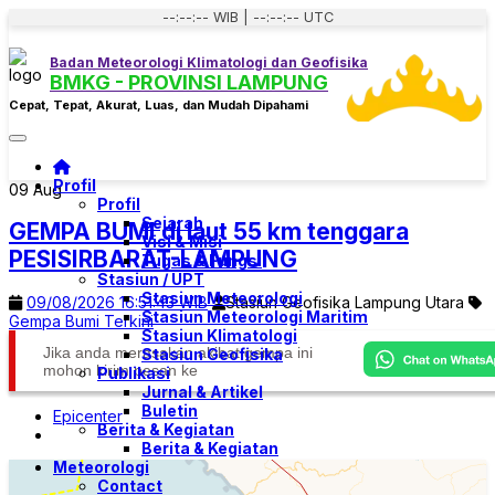
--:--:-- WIB | --:--:-- UTC
Badan Meteorologi Klimatologi dan Geofisika
BMKG - PROVINSI LAMPUNG
Cepat, Tepat, Akurat, Luas, dan Mudah Dipahami
Toggle navigation
Profil
09
Aug
Profil
Sejarah
GEMPA BUMI di laut 55 km tenggara
Visi & Misi
PESISIRBARAT-LAMPUNG
Tugas & Fungsi
Stasiun / UPT
Stasiun Meteorologi
09/08/2026 16:51:43 WIB
Stasiun Geofisika Lampung Utara
Stasiun Meteorologi Maritim
Gempa Bumi Terkini
Stasiun Klimatologi
Jika anda merasakan akibat gempa ini
Stasiun Geofisika
mohon kirim pesan ke
Publikasi
Jurnal & Artikel
Buletin
Epicenter
Berita & Kegiatan
Berita & Kegiatan
Meteorologi
Contact