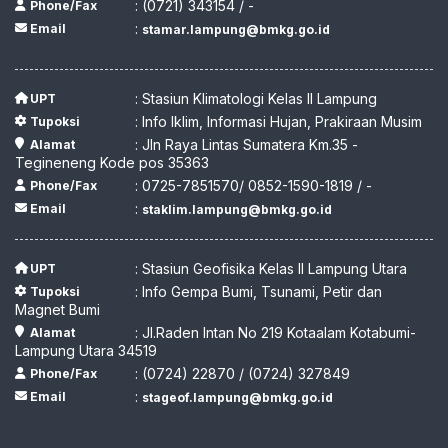
: (0721) 343154 / -
Phone/Fax
:
Email
stamar.lampung@bmkg.go.id
: Stasiun Klimatologi Kelas II Lampung
UPT
: Info Iklim, Informasi Hujan, Prakiraan Musim
Tupoksi
: Jln Raya Lintas Sumatera Km.35 -
Alamat
Tegineneng Kode pos 35363
: 0725-7851570/ 0852-1590-1819 / -
Phone/Fax
:
Email
staklim.lampung@bmkg.go.id
: Stasiun Geofisika Kelas II Lampung Utara
UPT
: Info Gempa Bumi, Tsunami, Petir dan
Tupoksi
Magnet Bumi
: Jl.Raden Intan No 219 Kotaalam Kotabumi-
Alamat
Lampung Utara 34519
: (0724) 22870 / (0724) 327849
Phone/Fax
:
Email
stageof.lampung@bmkg.go.id