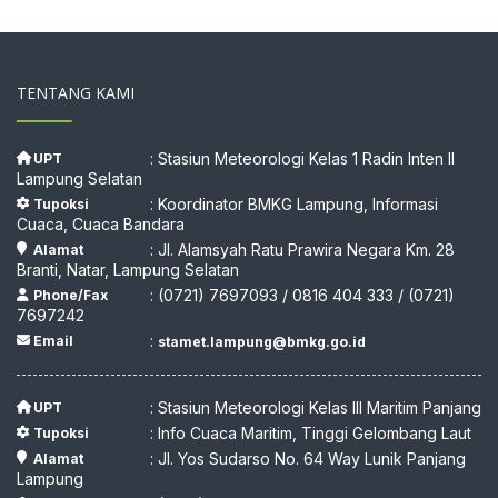
TENTANG KAMI
: Stasiun Meteorologi Kelas 1 Radin Inten II
UPT
Lampung Selatan
: Koordinator BMKG Lampung, Informasi
Tupoksi
Cuaca, Cuaca Bandara
: Jl. Alamsyah Ratu Prawira Negara Km. 28
Alamat
Branti, Natar, Lampung Selatan
: (0721) 7697093 / 0816 404 333 / (0721)
Phone/Fax
7697242
:
Email
stamet.lampung@bmkg.go.id
: Stasiun Meteorologi Kelas III Maritim Panjang
UPT
: Info Cuaca Maritim, Tinggi Gelombang Laut
Tupoksi
: Jl. Yos Sudarso No. 64 Way Lunik Panjang
Alamat
Lampung