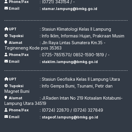
: (0721) 343154 / -
Phone/Fax
:
Email
stamar.lampung@bmkg.go.id
: Stasiun Klimatologi Kelas II Lampung
UPT
: Info Iklim, Informasi Hujan, Prakiraan Musim
Tupoksi
: Jln Raya Lintas Sumatera Km.35 -
Alamat
Tegineneng Kode pos 35363
: 0725-7851570/ 0852-1590-1819 / -
Phone/Fax
:
Email
staklim.lampung@bmkg.go.id
: Stasiun Geofisika Kelas II Lampung Utara
UPT
: Info Gempa Bumi, Tsunami, Petir dan
Tupoksi
Magnet Bumi
: Jl.Raden Intan No 219 Kotaalam Kotabumi-
Alamat
Lampung Utara 34519
: (0724) 22870 / (0724) 327849
Phone/Fax
:
Email
stageof.lampung@bmkg.go.id