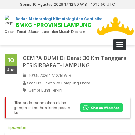
Senin, 10 Agustus 2026 17:12:51 WIB | 10:12:51 UTC
Badan Meteorologi Klimatologi dan Geofisika
BMKG - PROVINSI LAMPUNG
Cepat, Tepat, Akurat, Luas, dan Mudah Dipahami
Toggle 
GEMPA BUMI Di Darat 30 Km Tenggara
10
PESISIRBARAT-LAMPUNG
Aug
10/08/2026 17:12:16 WIB
Stasiun Geofisika Lampung Utara
Gempa Bumi Terkini
Jika anda merasakan akibat
gempa ini mohon kirim pesan
ke
Epicenter