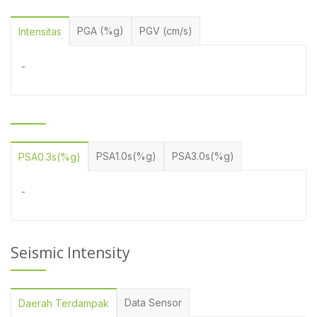
PGA (%g)
PGV (cm/s)
Intensitas
-
PSA1.0s(%g)
PSA3.0s(%g)
PSA0.3s(%g)
-
Seismic Intensity
Data Sensor
Daerah Terdampak