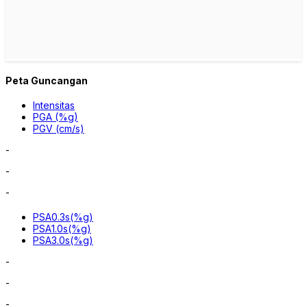
Peta Guncangan
Intensitas
PGA (%g)
PGV (cm/s)
-
-
-
PSA0.3s(%g)
PSA1.0s(%g)
PSA3.0s(%g)
-
-
-