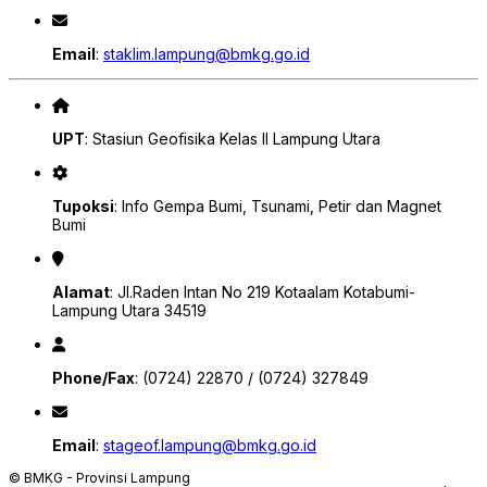
Email
:
staklim.lampung@bmkg.go.id
UPT
: Stasiun Geofisika Kelas II Lampung Utara
Tupoksi
: Info Gempa Bumi, Tsunami, Petir dan Magnet
Bumi
Alamat
: Jl.Raden Intan No 219 Kotaalam Kotabumi-
Lampung Utara 34519
Phone/Fax
: (0724) 22870 / (0724) 327849
Email
:
stageof.lampung@bmkg.go.id
© BMKG - Provinsi Lampung