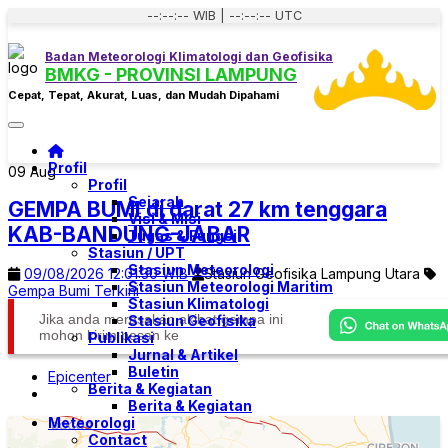
--:--:-- WIB | --:--:-- UTC
Badan Meteorologi Klimatologi dan Geofisika
BMKG - PROVINSI LAMPUNG
Cepat, Tepat, Akurat, Luas, dan Mudah Dipahami
Toggle navigation
Profil
09
Aug
Profil
Sejarah
GEMPA BUMI di darat 27 km tenggara
Visi & Misi
KAB-BANDUNG-JABAR
Tugas & Fungsi
Stasiun / UPT
Stasiun Meteorologi
09/08/2026 12:01:30 WIB
Stasiun Geofisika Lampung Utara
Stasiun Meteorologi Maritim
Gempa Bumi Terkini
Stasiun Klimatologi
Jika anda merasakan akibat gempa ini
Stasiun Geofisika
mohon kirim pesan ke
Publikasi
Jurnal & Artikel
Buletin
Epicenter
Berita & Kegiatan
Berita & Kegiatan
Meteorologi
Contact