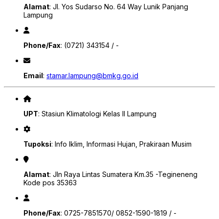
Alamat
: Jl. Yos Sudarso No. 64 Way Lunik Panjang
Lampung
Phone/Fax
: (0721) 343154 / -
Email
:
stamar.lampung@bmkg.go.id
UPT
: Stasiun Klimatologi Kelas II Lampung
Tupoksi
: Info Iklim, Informasi Hujan, Prakiraan Musim
Alamat
: Jln Raya Lintas Sumatera Km.35 -Tegineneng
Kode pos 35363
Phone/Fax
: 0725-7851570/ 0852-1590-1819 / -