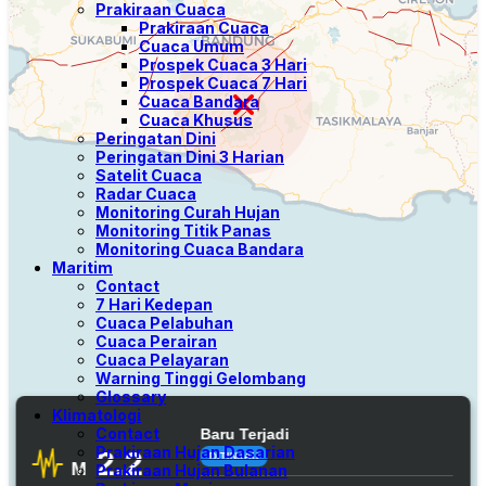
Prakiraan Cuaca
Prakiraan Cuaca
Cuaca Umum
Prospek Cuaca 3 Hari
Prospek Cuaca 7 Hari
Cuaca Bandara
Cuaca Khusus
Peringatan Dini
Peringatan Dini 3 Harian
Satelit Cuaca
Radar Cuaca
Monitoring Curah Hujan
Monitoring Titik Panas
Monitoring Cuaca Bandara
Maritim
Contact
7 Hari Kedepan
Cuaca Pelabuhan
Cuaca Perairan
Cuaca Pelayaran
Warning Tinggi Gelombang
Glossary
Klimatologi
Contact
Prakiraan Hujan Dasarian
Prakiraan Hujan Bulanan