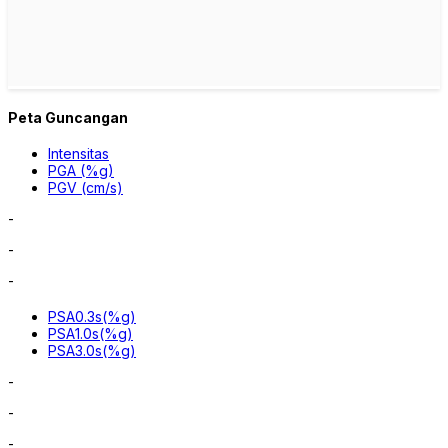
Peta Guncangan
Intensitas
PGA (%g)
PGV (cm/s)
-
-
-
PSA0.3s(%g)
PSA1.0s(%g)
PSA3.0s(%g)
-
-
-