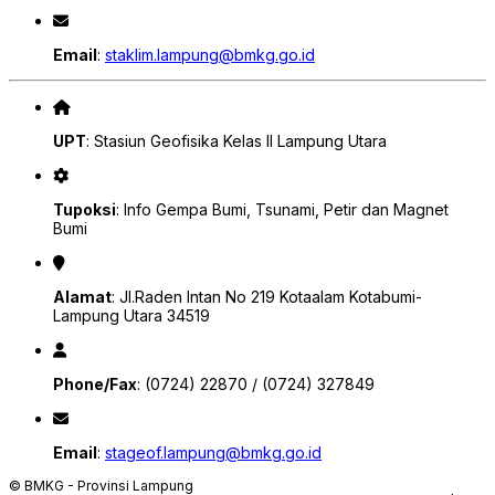
Email
:
staklim.lampung@bmkg.go.id
UPT
: Stasiun Geofisika Kelas II Lampung Utara
Tupoksi
: Info Gempa Bumi, Tsunami, Petir dan Magnet
Bumi
Alamat
: Jl.Raden Intan No 219 Kotaalam Kotabumi-
Lampung Utara 34519
Phone/Fax
: (0724) 22870 / (0724) 327849
Email
:
stageof.lampung@bmkg.go.id
© BMKG - Provinsi Lampung