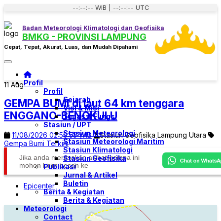
--:--:-- WIB | --:--:-- UTC
Badan Meteorologi Klimatologi dan Geofisika
BMKG - PROVINSI LAMPUNG
Cepat, Tepat, Akurat, Luas, dan Mudah Dipahami
Toggle navigation
Profil
11
Aug
Profil
Sejarah
GEMPA BUMI di laut 64 km tenggara
Visi & Misi
ENGGANO-BENGKULU
Tugas & Fungsi
Stasiun / UPT
Stasiun Meteorologi
11/08/2026 02:50:53 WIB
Stasiun Geofisika Lampung Utara
Stasiun Meteorologi Maritim
Gempa Bumi Terkini
Stasiun Klimatologi
Jika anda merasakan akibat gempa ini
Stasiun Geofisika
mohon kirim pesan ke
Publikasi
Jurnal & Artikel
Buletin
Epicenter
Berita & Kegiatan
Berita & Kegiatan
Meteorologi
Contact