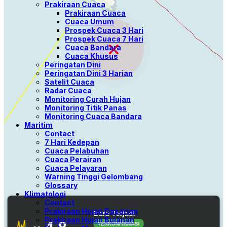
Prakiraan Cuaca
Prakiraan Cuaca
Cuaca Umum
Prospek Cuaca 3 Hari
Prospek Cuaca 7 Hari
Cuaca Bandara
Cuaca Khusus
Peringatan Dini
Peringatan Dini 3 Harian
Satelit Cuaca
Radar Cuaca
Monitoring Curah Hujan
Monitoring Titik Panas
Monitoring Cuaca Bandara
Maritim
Contact
7 Hari Kedepan
Cuaca Pelabuhan
Cuaca Perairan
Cuaca Pelayaran
Warning Tinggi Gelombang
Glossary
Klimatologi
Contact
Prakiraan Hujan Dasarian
Prakiraan Hujan Bulanan