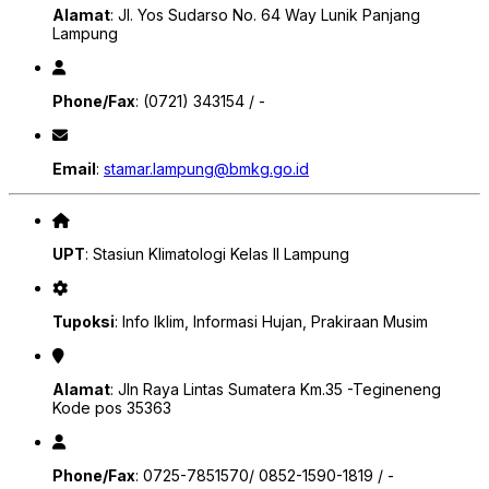
Alamat
: Jl. Yos Sudarso No. 64 Way Lunik Panjang
Lampung
Phone/Fax
: (0721) 343154 / -
Email
:
stamar.lampung@bmkg.go.id
UPT
: Stasiun Klimatologi Kelas II Lampung
Tupoksi
: Info Iklim, Informasi Hujan, Prakiraan Musim
Alamat
: Jln Raya Lintas Sumatera Km.35 -Tegineneng
Kode pos 35363
Phone/Fax
: 0725-7851570/ 0852-1590-1819 / -