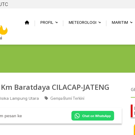
 UTC
PROFIL
METEOROLOGI
MARITIM
...
...
..
i
 Km Baratdaya CILACAP-JATENG
G
fisika Lampung Utara
Gempa Bumi Terkini
im pesan ke