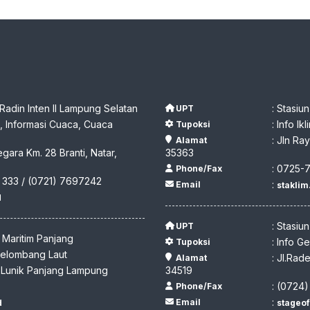
 Radin Inten II Lampung Selatan
: Stasiu
UPT
 Informasi Cuaca, Cuaca
: Info I
Tupoksi
: Jln R
Alamat
egara Km. 28 Branti, Natar,
35363
: 0725-
Phone/Fax
 333 / (0721) 7697242
:
Email
stakli
d
: Stasiu
UPT
I Maritim Panjang
: Info G
Tupoksi
 Gelombang Laut
: Jl.Ra
Alamat
y Lunik Panjang Lampung
34519
: (0724
Phone/Fax
:
Email
d
stageo