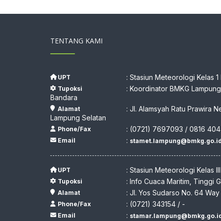
TENTANG KAMI
: Stasiun Meteorologi Kelas 1
UPT
: Koordinator BMKG Lampung,
Tupoksi
Bandara
: Jl. Alamsyah Ratu Prawira N
Alamat
Lampung Selatan
: (0721) 7697093 / 0816 404
Phone/Fax
:
Email
stamet.lampung@bmkg.go.i
: Stasiun Meteorologi Kelas II
UPT
: Info Cuaca Maritim, Tinggi
Tupoksi
: Jl. Yos Sudarso No. 64 Wa
Alamat
: (0721) 343154 / -
Phone/Fax
:
Email
stamar.lampung@bmkg.go.i