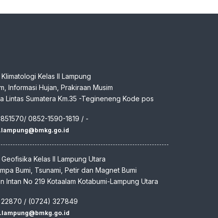
n Klimatologi Kelas II Lampung
klim, Informasi Hujan, Prakiraan Musim
aya Lintas Sumatera Km.35 -Tegineneng Kode pos
7851570/ 0852-1590-1819 / -
m.lampung@bmkg.go.id
n Geofisika Kelas II Lampung Utara
empa Bumi, Tsunami, Petir dan Magnet Bumi
den Intan No 219 Kotaalam Kotabumi-Lampung Utara
) 22870 / (0724) 327849
f.lampung@bmkg.go.id