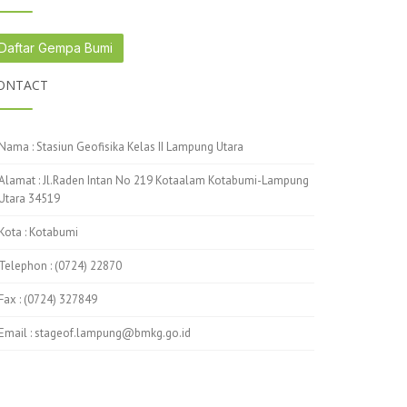
Daftar Gempa Bumi
ONTACT
Nama : Stasiun Geofisika Kelas II Lampung Utara
Alamat : Jl.Raden Intan No 219 Kotaalam Kotabumi-Lampung
Utara 34519
Kota : Kotabumi
Telephon : (0724) 22870
Fax : (0724) 327849
Email : stageof.lampung@bmkg.go.id