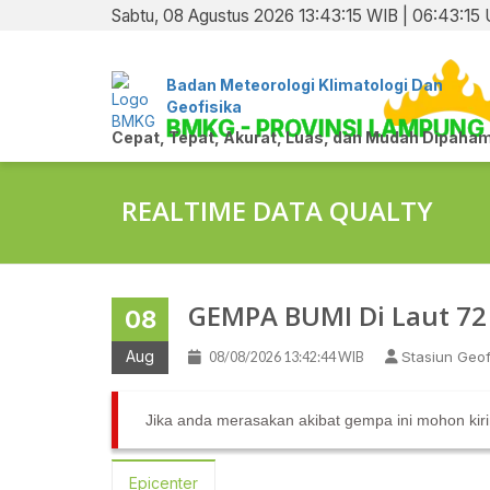
Sabtu, 08 Agustus 2026 13:43:15 WIB | 06:43:15
Badan Meteorologi Klimatologi Dan
Geofisika
BMKG - PROVINSI LAMPUNG
Cepat, Tepat, Akurat, Luas, dan Mudah Dipaham
REALTIME DATA QUALTY
GEMPA BUMI Di Laut 72
08
Aug
Stasiun Geo
08/08/2026 13:42:44 WIB
Jika anda merasakan akibat gempa ini mohon kir
Epicenter