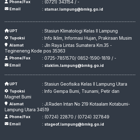
: (0721) 343154 / -
Phone/Fax
:
Email
stamar.lampung@bmkg.go.id
: Stasiun Klimatologi Kelas II Lampung
UPT
: Info Iklim, Informasi Hujan, Prakiraan Musim
Tupoksi
: Jln Raya Lintas Sumatera Km.35 -
Alamat
Tegineneng Kode pos 35363
: 0725-7851570/ 0852-1590-1819 / -
Phone/Fax
:
Email
staklim.lampung@bmkg.go.id
: Stasiun Geofisika Kelas II Lampung Utara
UPT
: Info Gempa Bumi, Tsunami, Petir dan
Tupoksi
Magnet Bumi
: Jl.Raden Intan No 219 Kotaalam Kotabumi-
Alamat
Lampung Utara 34519
: (0724) 22870 / (0724) 327849
Phone/Fax
:
Email
stageof.lampung@bmkg.go.id