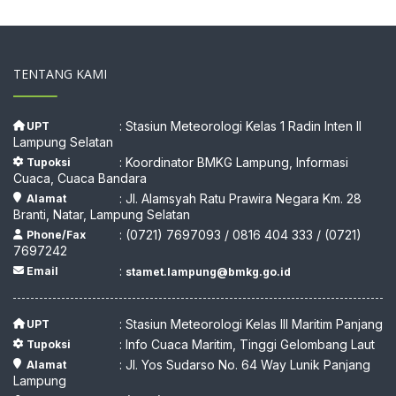
TENTANG KAMI
: Stasiun Meteorologi Kelas 1 Radin Inten II
UPT
Lampung Selatan
: Koordinator BMKG Lampung, Informasi
Tupoksi
Cuaca, Cuaca Bandara
: Jl. Alamsyah Ratu Prawira Negara Km. 28
Alamat
Branti, Natar, Lampung Selatan
: (0721) 7697093 / 0816 404 333 / (0721)
Phone/Fax
7697242
:
Email
stamet.lampung@bmkg.go.id
: Stasiun Meteorologi Kelas III Maritim Panjang
UPT
: Info Cuaca Maritim, Tinggi Gelombang Laut
Tupoksi
: Jl. Yos Sudarso No. 64 Way Lunik Panjang
Alamat
Lampung