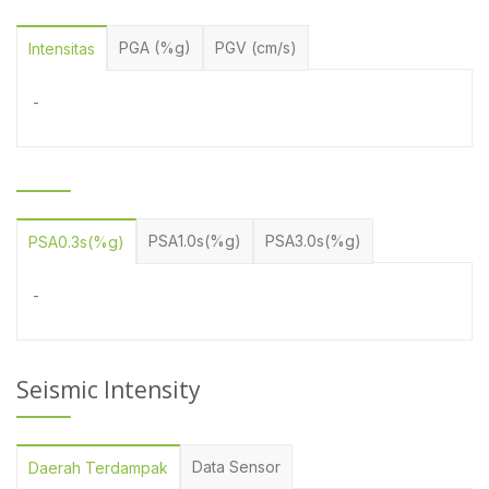
PGA (%g)
PGV (cm/s)
Intensitas
-
PSA1.0s(%g)
PSA3.0s(%g)
PSA0.3s(%g)
-
Seismic Intensity
Data Sensor
Daerah Terdampak