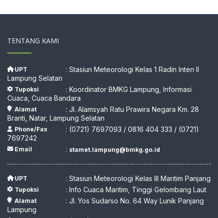
TENTANG KAMI
: Stasiun Meteorologi Kelas 1 Radin Inten II
UPT
Lampung Selatan
: Koordinator BMKG Lampung, Informasi
Tupoksi
Cuaca, Cuaca Bandara
: Jl. Alamsyah Ratu Prawira Negara Km. 28
Alamat
Branti, Natar, Lampung Selatan
: (0721) 7697093 / 0816 404 333 / (0721)
Phone/Fax
7697242
:
Email
stamet.lampung@bmkg.go.id
: Stasiun Meteorologi Kelas III Maritim Panjang
UPT
: Info Cuaca Maritim, Tinggi Gelombang Laut
Tupoksi
: Jl. Yos Sudarso No. 64 Way Lunik Panjang
Alamat
Lampung