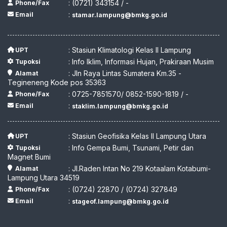
: (0721) 343154 / -
Phone/Fax
:
Email
stamar.lampung@bmkg.go.id
: Stasiun Klimatologi Kelas II Lampung
UPT
: Info Iklim, Informasi Hujan, Prakiraan Musim
Tupoksi
: Jln Raya Lintas Sumatera Km.35 -
Alamat
Tegineneng Kode pos 35363
: 0725-7851570/ 0852-1590-1819 / -
Phone/Fax
:
Email
staklim.lampung@bmkg.go.id
: Stasiun Geofisika Kelas II Lampung Utara
UPT
: Info Gempa Bumi, Tsunami, Petir dan
Tupoksi
Magnet Bumi
: Jl.Raden Intan No 219 Kotaalam Kotabumi-
Alamat
Lampung Utara 34519
: (0724) 22870 / (0724) 327849
Phone/Fax
:
Email
stageof.lampung@bmkg.go.id