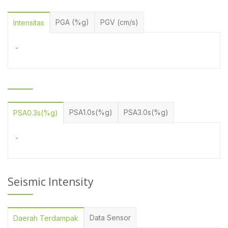
PGA (%g)
PGV (cm/s)
Intensitas
-
PSA1.0s(%g)
PSA3.0s(%g)
PSA0.3s(%g)
-
Seismic Intensity
Data Sensor
Daerah Terdampak