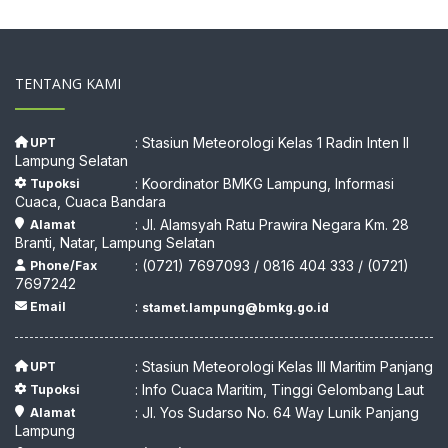
TENTANG KAMI
: Stasiun Meteorologi Kelas 1 Radin Inten II
UPT
Lampung Selatan
: Koordinator BMKG Lampung, Informasi
Tupoksi
Cuaca, Cuaca Bandara
: Jl. Alamsyah Ratu Prawira Negara Km. 28
Alamat
Branti, Natar, Lampung Selatan
: (0721) 7697093 / 0816 404 333 / (0721)
Phone/Fax
7697242
:
Email
stamet.lampung@bmkg.go.id
: Stasiun Meteorologi Kelas III Maritim Panjang
UPT
: Info Cuaca Maritim, Tinggi Gelombang Laut
Tupoksi
: Jl. Yos Sudarso No. 64 Way Lunik Panjang
Alamat
Lampung