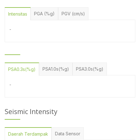
PGA (%g)
PGV (cm/s)
Intensitas
-
PSA1.0s(%g)
PSA3.0s(%g)
PSA0.3s(%g)
-
Seismic Intensity
Data Sensor
Daerah Terdampak