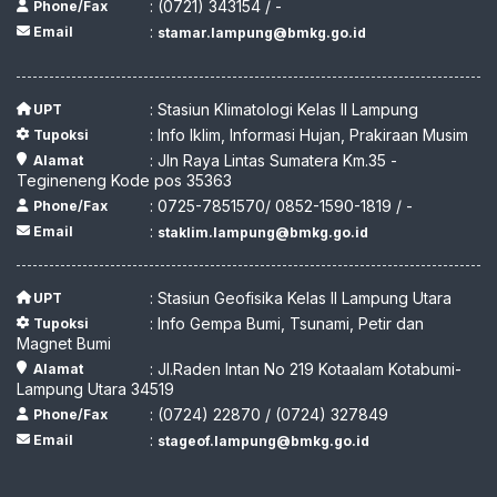
: (0721) 343154 / -
Phone/Fax
:
Email
stamar.lampung@bmkg.go.id
: Stasiun Klimatologi Kelas II Lampung
UPT
: Info Iklim, Informasi Hujan, Prakiraan Musim
Tupoksi
: Jln Raya Lintas Sumatera Km.35 -
Alamat
Tegineneng Kode pos 35363
: 0725-7851570/ 0852-1590-1819 / -
Phone/Fax
:
Email
staklim.lampung@bmkg.go.id
: Stasiun Geofisika Kelas II Lampung Utara
UPT
: Info Gempa Bumi, Tsunami, Petir dan
Tupoksi
Magnet Bumi
: Jl.Raden Intan No 219 Kotaalam Kotabumi-
Alamat
Lampung Utara 34519
: (0724) 22870 / (0724) 327849
Phone/Fax
:
Email
stageof.lampung@bmkg.go.id