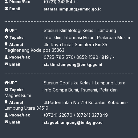
: (0721) 343154 / -
Phone/Fax
:
Email
stamar.lampung@bmkg.go.id
: Stasiun Klimatologi Kelas II Lampung
UPT
: Info Iklim, Informasi Hujan, Prakiraan Musim
Tupoksi
: Jln Raya Lintas Sumatera Km.35 -
Alamat
Tegineneng Kode pos 35363
: 0725-7851570/ 0852-1590-1819 / -
Phone/Fax
:
Email
staklim.lampung@bmkg.go.id
: Stasiun Geofisika Kelas II Lampung Utara
UPT
: Info Gempa Bumi, Tsunami, Petir dan
Tupoksi
Magnet Bumi
: Jl.Raden Intan No 219 Kotaalam Kotabumi-
Alamat
Lampung Utara 34519
: (0724) 22870 / (0724) 327849
Phone/Fax
:
Email
stageof.lampung@bmkg.go.id