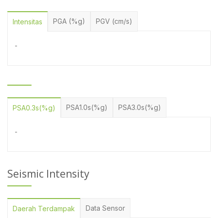
PGA (%g)
PGV (cm/s)
Intensitas
-
PSA1.0s(%g)
PSA3.0s(%g)
PSA0.3s(%g)
-
Seismic Intensity
Data Sensor
Daerah Terdampak