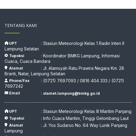
TENTANG KAMI
: Stasiun Meteorologi Kelas 1 Radin Inten II
UPT
Lampung Selatan
: Koordinator BMKG Lampung, Informasi
Tupoksi
Cuaca, Cuaca Bandara
: Jl. Alamsyah Ratu Prawira Negara Km. 28
Alamat
Branti, Natar, Lampung Selatan
: (0721) 7697093 / 0816 404 333 / (0721)
Phone/Fax
7697242
:
Email
stamet.lampung@bmkg.go.id
: Stasiun Meteorologi Kelas III Maritim Panjang
UPT
: Info Cuaca Maritim, Tinggi Gelombang Laut
Tupoksi
: Jl. Yos Sudarso No. 64 Way Lunik Panjang
Alamat
Lampung