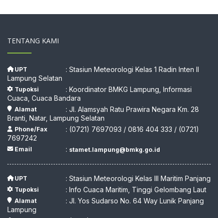
TENTANG KAMI
: Stasiun Meteorologi Kelas 1 Radin Inten II
UPT
Lampung Selatan
: Koordinator BMKG Lampung, Informasi
Tupoksi
Cuaca, Cuaca Bandara
: Jl. Alamsyah Ratu Prawira Negara Km. 28
Alamat
Branti, Natar, Lampung Selatan
: (0721) 7697093 / 0816 404 333 / (0721)
Phone/Fax
7697242
:
Email
stamet.lampung@bmkg.go.id
: Stasiun Meteorologi Kelas III Maritim Panjang
UPT
: Info Cuaca Maritim, Tinggi Gelombang Laut
Tupoksi
: Jl. Yos Sudarso No. 64 Way Lunik Panjang
Alamat
Lampung