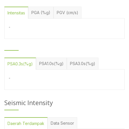
PGA (%g)
PGV (cm/s)
Intensitas
-
PSA1.0s(%g)
PSA3.0s(%g)
PSA0.3s(%g)
-
Seismic Intensity
Data Sensor
Daerah Terdampak