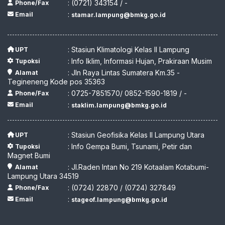
: (0721) 343154 / -
Phone/Fax
:
Email
stamar.lampung@bmkg.go.id
: Stasiun Klimatologi Kelas II Lampung
UPT
: Info Iklim, Informasi Hujan, Prakiraan Musim
Tupoksi
: Jln Raya Lintas Sumatera Km.35 -
Alamat
Tegineneng Kode pos 35363
: 0725-7851570/ 0852-1590-1819 / -
Phone/Fax
:
Email
staklim.lampung@bmkg.go.id
: Stasiun Geofisika Kelas II Lampung Utara
UPT
: Info Gempa Bumi, Tsunami, Petir dan
Tupoksi
Magnet Bumi
: Jl.Raden Intan No 219 Kotaalam Kotabumi-
Alamat
Lampung Utara 34519
: (0724) 22870 / (0724) 327849
Phone/Fax
:
Email
stageof.lampung@bmkg.go.id