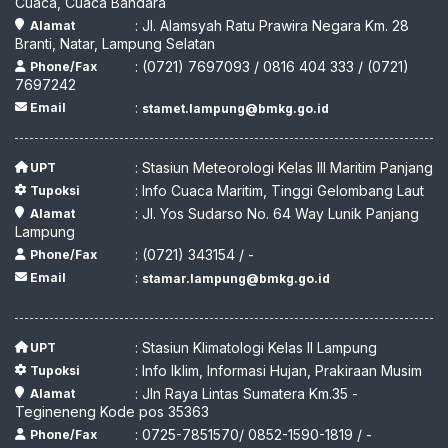
Cuaca, Cuaca Bandara
: Jl. Alamsyah Ratu Prawira Negara Km. 28
Alamat
Branti, Natar, Lampung Selatan
: (0721) 7697093 / 0816 404 333 / (0721)
Phone/Fax
7697242
:
Email
stamet.lampung@bmkg.go.id
: Stasiun Meteorologi Kelas III Maritim Panjang
UPT
: Info Cuaca Maritim, Tinggi Gelombang Laut
Tupoksi
: Jl. Yos Sudarso No. 64 Way Lunik Panjang
Alamat
Lampung
: (0721) 343154 / -
Phone/Fax
:
Email
stamar.lampung@bmkg.go.id
: Stasiun Klimatologi Kelas II Lampung
UPT
: Info Iklim, Informasi Hujan, Prakiraan Musim
Tupoksi
: Jln Raya Lintas Sumatera Km.35 -
Alamat
Tegineneng Kode pos 35363
: 0725-7851570/ 0852-1590-1819 / -
Phone/Fax