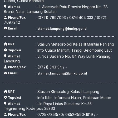
Cuaca, Cuaca Bandara
: Jl. Alamsyah Ratu Prawira Negara Km. 28
Alamat
Branti, Natar, Lampung Selatan
: (0721) 7697093 / 0816 404 333 / (0721)
Phone/Fax
7697242
:
Email
stamet.lampung@bmkg.go.id
: Stasiun Meteorologi Kelas III Maritim Panjang
UPT
: Info Cuaca Maritim, Tinggi Gelombang Laut
Tupoksi
: Jl. Yos Sudarso No. 64 Way Lunik Panjang
Alamat
Lampung
: (0721) 343154 / -
Phone/Fax
:
Email
stamar.lampung@bmkg.go.id
: Stasiun Klimatologi Kelas II Lampung
UPT
: Info Iklim, Informasi Hujan, Prakiraan Musim
Tupoksi
: Jln Raya Lintas Sumatera Km.35 -
Alamat
Tegineneng Kode pos 35363
: 0725-7851570/ 0852-1590-1819 / -
Phone/Fax